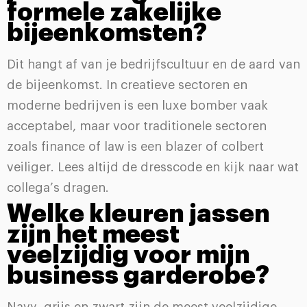
formele zakelijke
bijeenkomsten?
Dit hangt af van je bedrijfscultuur en de aard van
de bijeenkomst. In creatieve sectoren en
moderne bedrijven is een luxe bomber vaak
acceptabel, maar voor traditionele sectoren
zoals finance of law is een blazer of colbert
veiliger. Lees altijd de dresscode en kijk naar wat
collega’s dragen.
Welke kleuren jassen
zijn het meest
veelzijdig voor mijn
business garderobe?
Navy, grijs en zwart zijn de meest veelzijdige