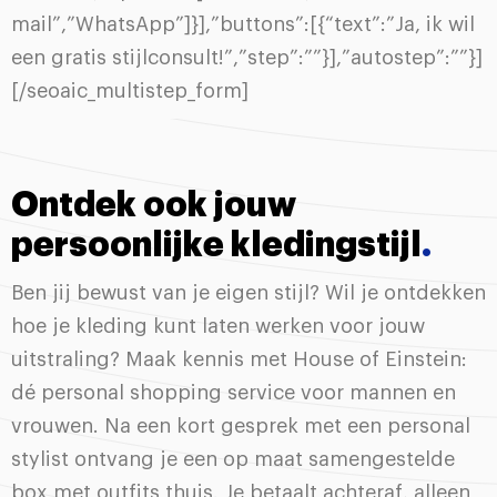
mail”,”WhatsApp”]}],”buttons”:[{“text”:”Ja, ik wil
een gratis stijlconsult!”,”step”:””}],”autostep”:””}]
[/seoaic_multistep_form]
Ontdek ook jouw
persoonlijke kledingstijl
.
Ben jij bewust van je eigen stijl? Wil je ontdekken
hoe je kleding kunt laten werken voor jouw
uitstraling? Maak kennis met House of Einstein:
dé personal shopping service voor mannen en
vrouwen. Na een kort gesprek met een personal
stylist ontvang je een op maat samengestelde
box met outfits thuis. Je betaalt achteraf, alleen