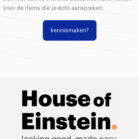
voor de items die je écht aanspreken.
kennismaken?