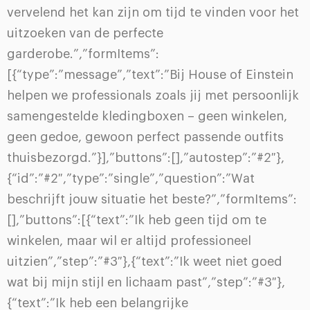
vervelend het kan zijn om tijd te vinden voor het
uitzoeken van de perfecte
garderobe.”,”formItems”:
[{“type”:”message”,”text”:”Bij House of Einstein
helpen we professionals zoals jij met persoonlijk
samengestelde kledingboxen – geen winkelen,
geen gedoe, gewoon perfect passende outfits
thuisbezorgd.”}],”buttons”:[],”autostep”:”#2″},
{“id”:”#2″,”type”:”single”,”question”:”Wat
beschrijft jouw situatie het beste?”,”formItems”:
[],”buttons”:[{“text”:”Ik heb geen tijd om te
winkelen, maar wil er altijd professioneel
uitzien”,”step”:”#3″},{“text”:”Ik weet niet goed
wat bij mijn stijl en lichaam past”,”step”:”#3″},
{“text”:”Ik heb een belangrijke