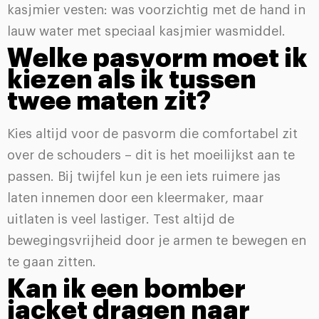
kasjmier vesten: was voorzichtig met de hand in
lauw water met speciaal kasjmier wasmiddel.
Welke pasvorm moet ik
kiezen als ik tussen
twee maten zit?
Kies altijd voor de pasvorm die comfortabel zit
over de schouders – dit is het moeilijkst aan te
passen. Bij twijfel kun je een iets ruimere jas
laten innemen door een kleermaker, maar
uitlaten is veel lastiger. Test altijd de
bewegingsvrijheid door je armen te bewegen en
te gaan zitten.
Kan ik een bomber
jacket dragen naar