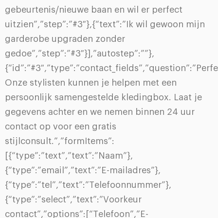
gebeurtenis/nieuwe baan en wil er perfect
uitzien”,”step”:”#3″},{“text”:”Ik wil gewoon mijn
garderobe upgraden zonder
gedoe”,”step”:”#3″}],”autostep”:””},
{“id”:”#3″,”type”:”contact_fields”,”question”:”Perfe
Onze stylisten kunnen je helpen met een
persoonlijk samengestelde kledingbox. Laat je
gegevens achter en we nemen binnen 24 uur
contact op voor een gratis
stijlconsult.”,”formItems”:
[{“type”:”text”,”text”:”Naam”},
{“type”:”email”,”text”:”E-mailadres”},
{“type”:”tel”,”text”:”Telefoonnummer”},
{“type”:”select”,”text”:”Voorkeur
contact”,”options”:[“Telefoon”,”E-