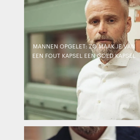
MANNEN OPGELET: ZO MAAK JE VAN
EEN FOUT KAPSEL EEN GOED KAPSEL