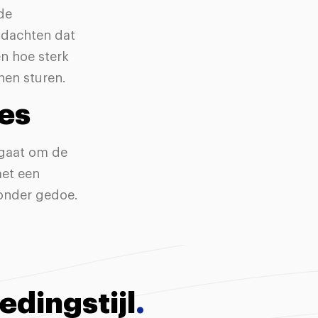
de
 dachten dat
en hoe sterk
nen sturen.
ces
 gaat om de
met een
zonder gedoe.
edingstijl
.