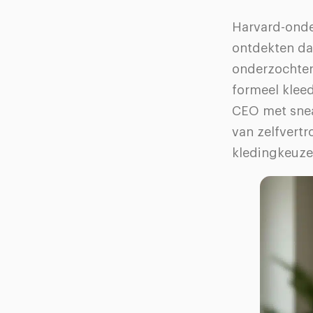
Harvard-onder
ontdekten dat
onderzochten
formeel klee
CEO met sneak
van zelfvert
kledingkeuzes