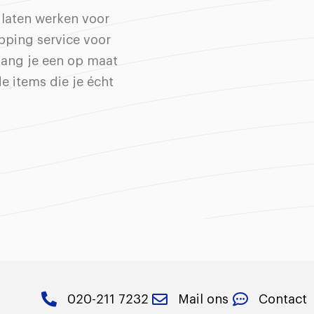
t laten werken voor
pping service voor
vang je een op maat
e items die je écht
020-211 7232
Mail ons
Contact