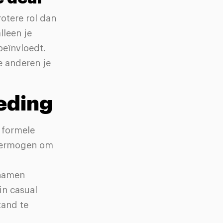
rotere rol dan
lleen je
beïnvloedt.
e anderen je
eding
t formele
 vermogen om
 namen
in casual
tand te