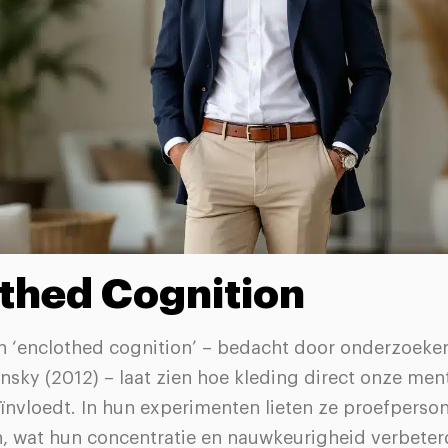
thed Cognition
 ‘enclothed cognition’ – bedacht door onderzoeke
sky (2012) – laat zien hoe kleding direct onze men
ïnvloedt. In hun experimenten lieten ze proefperson
n, wat hun concentratie en nauwkeurigheid verbeter