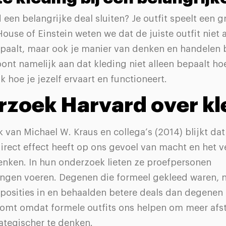
 een belangrijke deal sluiten? Je outfit speelt een g
House of Einstein weten we dat de juiste outfit niet a
epaalt, maar ook je manier van denken en handelen 
nt namelijk aan dat kleding niet alleen bepaalt ho
k hoe je jezelf ervaart en functioneert.
zoek Harvard over kl
 van Michael W. Kraus en collega’s (2014) blijkt da
direct effect heeft op ons gevoel van macht en het
enken. In hun onderzoek lieten ze proefpersonen
ngen voeren. Degenen die formeel gekleed waren,
posities in en behaalden betere deals dan degenen 
 komt omdat formele outfits ons helpen om meer afs
ategischer te denken.