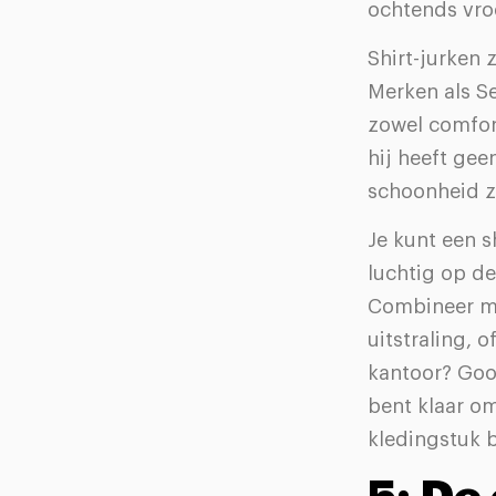
ochtends vroe
Shirt-jurken z
Merken als S
zowel comfort
hij heeft gee
schoonheid zi
Je kunt een s
luchtig op de
Combineer me
uitstraling, 
kantoor? Gooi
bent klaar om
kledingstuk b