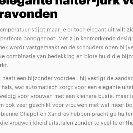
 elegante halter-jurk v
ravonden
mperatuur stijgt maar je er toch elegant uit wilt zie
je perfecte bondgenoot. Met zijn kenmerkende desig
 nek wordt vastgemaakt en de schouders open blijve
eke combinatie van bedekking en blote huid die bij
rkt.
k heeft een bijzonder voordeel: hij vestigt de aanda
hals, wat automatisch zorgt voor een elegante uitst
eweldig voor vrouwen met een kleinere buste, maar i
rm ook zeer geschikt voor vrouwen met wat meer b
abienne Chapot en Xandres hebben prachtige halter-
 die vrouwelijkheid uitstralen zonder te veel te onthu