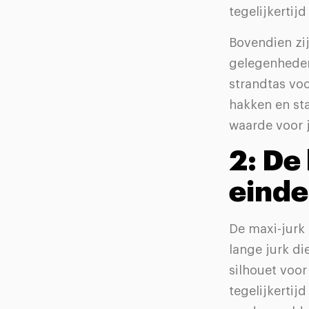
tegelijkertij
Bovendien zij
gelegenheden
strandtas voo
hakken en sta
waarde voor j
2: De
einde
De maxi-jurk 
lange jurk di
silhouet voor
tegelijkertij