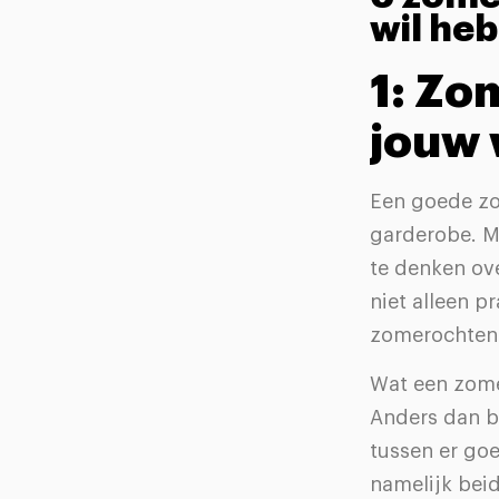
wil he
1: Zo
jouw
Een goede zom
garderobe. Me
te denken ov
niet alleen p
zomerochten
Wat een zomer
Anders dan bi
tussen er goe
namelijk beid