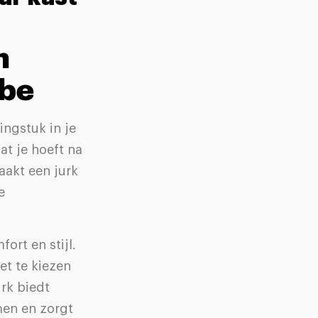
n
obe
ingstuk in je
at je hoeft na
aakt een jurk
e
ort en stijl.
et te kiezen
urk biedt
men en zorgt