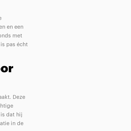
e
en en een
vonds met
is pas écht
oor
aakt. Deze
chtige
is dat hij
atie in de