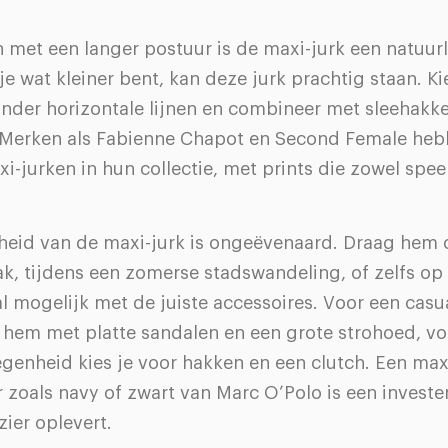
met een langer postuur is de maxi-jurk een natuurl
je wat kleiner bent, kan deze jurk prachtig staan. K
nder horizontale lijnen en combineer met sleehakk
. Merken als Fabienne Chapot en Second Female he
i-jurken in hun collectie, met prints die zowel speel
gheid van de maxi-jurk is ongeëvenaard. Draag hem 
k, tijdens een zomerse stadswandeling, of zelfs op 
al mogelijk met de juiste accessoires. Voor een casu
 hem met platte sandalen en een grote strohoed, vo
genheid kies je voor hakken en een clutch. Een maxi
r zoals navy of zwart van Marc O’Polo is een invester
zier oplevert.