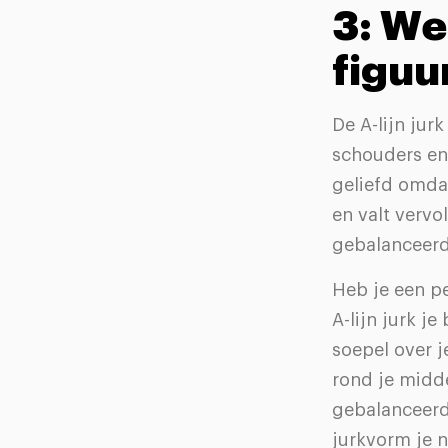
3: Wel
figuu
De A-lijn jur
schouders en 
geliefd omdat 
en valt vervo
gebalanceerd
Heb je een p
A-lijn jurk j
soepel over j
rond je midde
gebalanceerd
jurkvorm je n