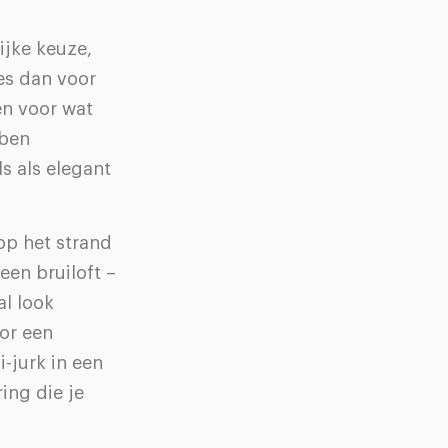
ijke keuze,
ies dan voor
en voor wat
bben
s als elegant
op het strand
een bruiloft –
al look
or een
-jurk in een
ing die je