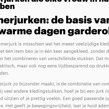
bben
merjurken: de basis va
 warme dagen garder
erjurk is misschien wel het meest veelzijdige kled
t één item ben je in één keer aangekleed, zonder d
er het combineren van verschillende stukken. Dat m
raktisch, maar ook nog eens tijdbesparend op drukk
den.
jurk zo bijzonder maakt, is de combinatie van comf
j veel andere kledingstukken, hoef je bij een jurk ni
d uitzien of je prettig voelen. Een goed passende j
e. Het geeft je bewegingsvrijheid, laat je huid ade