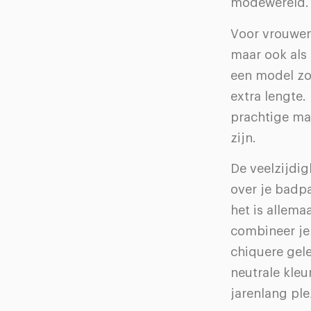
modewereld.
Voor vrouwen 
maar ook als 
een model zo
extra lengte
prachtige max
zijn.
De veelzijdi
over je badpa
het is allema
combineer je
chiquere gele
neutrale kleu
jarenlang ple