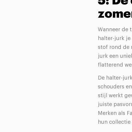
5: De
zome
Wanneer de te
halter-jurk 
stof rond de
jurk een uni
flatterend we
De halter-jur
schouders en 
stijl werkt g
juiste pasvo
Merken als F
hun collectie