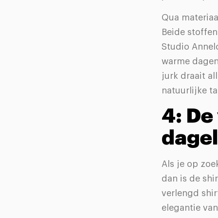
Qua materiaal
Beide stoffen
Studio Annelo
warme dagen,
jurk draait a
natuurlijke ta
4: De
dagel
Als je op zoe
dan is de shi
verlengd shi
elegantie van