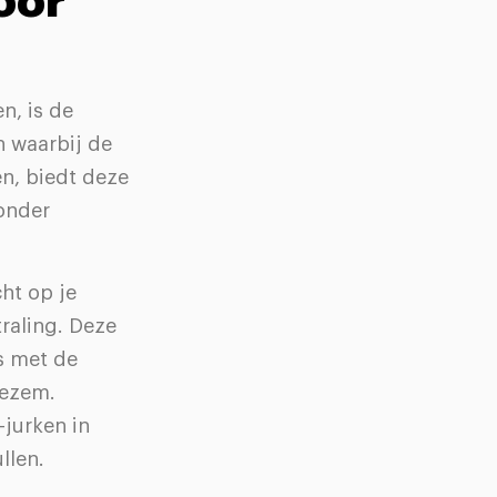
oor
n, is de
n waarbij de
n, biedt deze
zonder
cht op je
raling. Deze
s met de
oezem.
jurken in
llen.