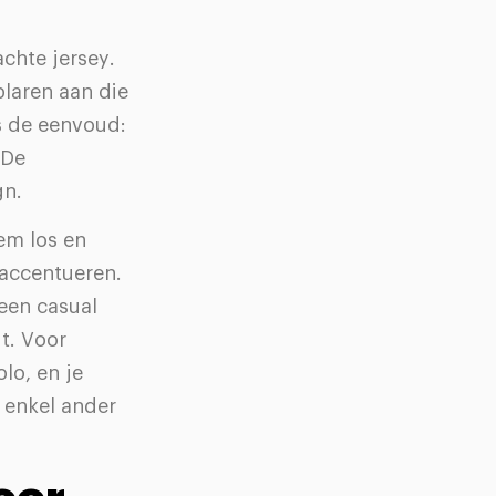
achte jersey.
laren aan die
is de eenvoud:
 De
gn.
em los en
 accentueren.
een casual
t. Voor
lo, en je
 enkel ander