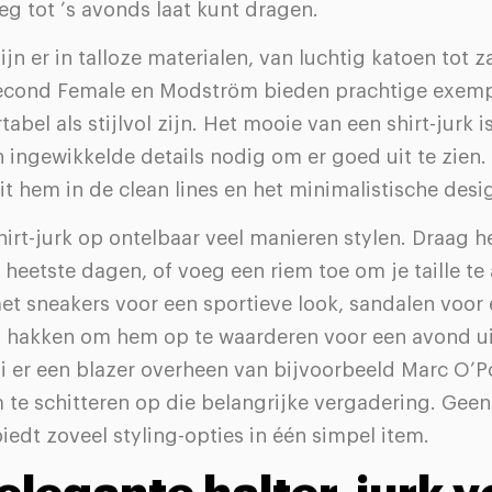
g tot ’s avonds laat kunt dragen.
ijn er in talloze materialen, van luchtig katoen tot z
econd Female en Modström bieden prachtige exemp
abel als stijlvol zijn. Het mooie van een shirt-jurk 
n ingewikkelde details nodig om er goed uit te zien.
t hem in de clean lines en het minimalistische desi
hirt-jurk op ontelbaar veel manieren stylen. Draag h
 heetste dagen, of voeg een riem toe om je taille te
t sneakers voor een sportieve look, sandalen voor 
of hakken om hem op te waarderen voor een avond ui
 er een blazer overheen van bijvoorbeeld Marc O’Po
 te schitteren op die belangrijke vergadering. Geen
iedt zoveel styling-opties in één simpel item.