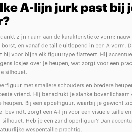
ke A-lijn jurk past bij
r?
k dankt zijn naam aan de karakteristieke vorm: nauw 
borst, en vanaf de taille uitlopend in een A-vorm. De
hij voor bijna elk figuurtype flatteert. Hij accentuee
lgens losjes over je heupen, wat zorgt voor een pra
e silhouet.
eerfiguur met smallere schouders en bredere heupe
e beste vriend. Hij benadrukt je slanke bovenlichaam 
e heupen. Bij een appelfiguur, waarbij je gewicht zi
l bevindt, zorgt een A-lijn voor een visuele taille en
 silhouet. Heb je een zandloperfiguur? Dan accentu
atuurlijke wespentaille prachtig.