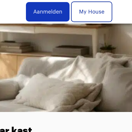
Aanmelden
My House
ar kast