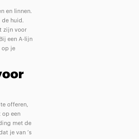
n en linnen.
 de huid.
t zijn voor
j een A-lijn
 op je
voor
te offeren,
t op een
eding met de
dat je van ’s