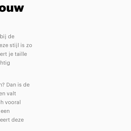
 jouw
bij de
ze stijl is zo
rt je taille
chtig
n? Dan is de
en valt
ch vooral
 een
eert deze