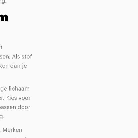
ng.
rm
t
sen. Als stof
jken dan je
ige lichaam
r. Kies voor
npassen door
g.
t. Merken