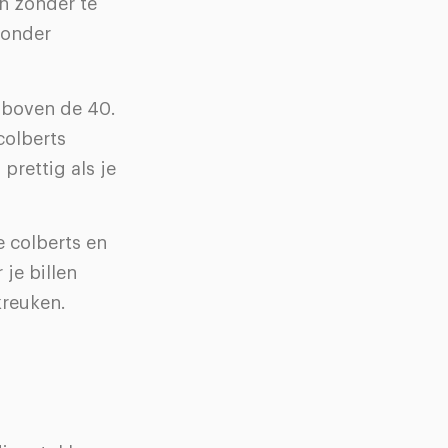
n zonder te
zonder
 boven de 40.
colberts
prettig als je
e colberts en
je billen
kreuken.