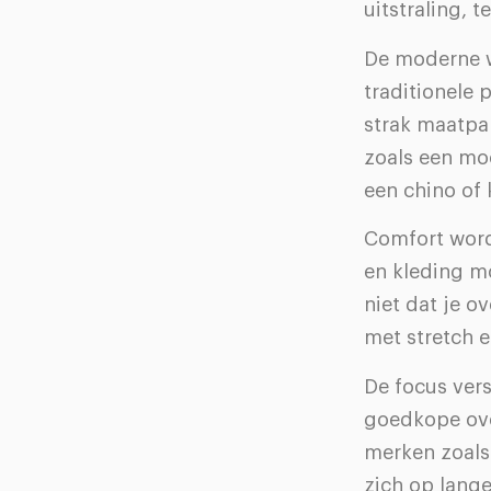
uitstraling, t
De moderne we
traditionele 
strak maatpa
zoals een mo
een chino of 
Comfort wordt
en kleding m
niet dat je o
met stretch 
De focus vers
goedkope ove
merken zoals
zich op lange