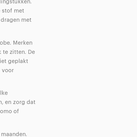
dingstukken.
 stof met
k dragen met
erobe. Merken
 te zitten. De
iet geplakt
, voor
lke
n, en zorg dat
uomo of
re maanden.