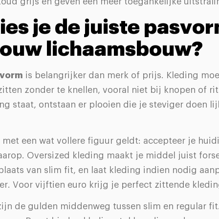
oud grijs en geven een meer toegankelijke uitstrali
ies je de juiste pasvo
jouw lichaamsbouw?
svorm
is belangrijker dan merk of prijs. Kleding moe
itten zonder te knellen, vooral niet bij knopen of rit
g staat, ontstaan er plooien die je steviger doen li
et een wat vollere figuur geldt: accepteer je huid
aarop. Oversized kleding maakt je middel juist forse
n plaats van slim fit, en laat kleding indien nodig aa
r. Voor vijftien euro krijg je perfect zittende kledin
 zijn de gulden middenweg tussen slim en regular fi