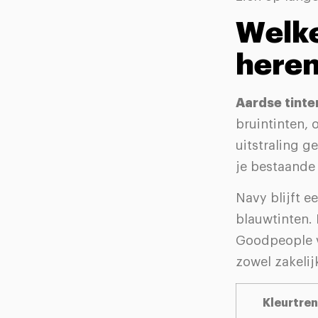
Welke
here
Aardse tinte
bruintinten, 
uitstraling g
je bestaande
Navy blijft e
blauwtinten.
Goodpeople vo
zowel zakelijk
Kleurtre