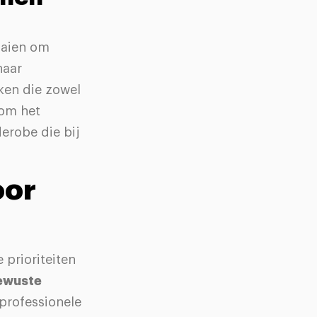
aaien om
naar
kken die zowel
 om het
erobe die bij
oor
 prioriteiten
ewuste
 professionele