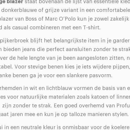
ige blazer
staat bovenaan de lijst van essentiële kle
 donkerblauwe of grijze variant in een comfortabele
blazer van Boss of Marc O’Polo kun je zowel zakelij
 als casual combineren met een T-shirt.
pijkerbroek blijft het belangrijkste item in je gard
bieden jeans die perfect aansluiten zonder te strak
er de hele lengte van je been aangesloten zitten, n
bel. Voor stevige benen kies je iets wijdere pijpen
lanke benen ga je voor een slankere pasvorm.
erhemden in wit en lichtblauw vormen de basis van e
es voor natuurlijke materialen zoals katoen of linne
rd zijn zonder te strak. Een goed overhemd van Prof
at jaren mee en kun je op talloze manieren stylen.
i in een neutrale kleur is onmisbaar voor de koele