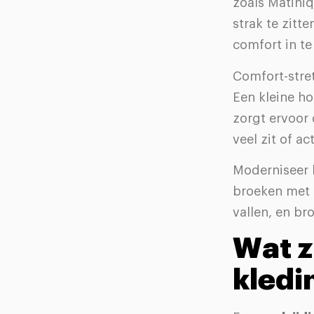
zoals Matini
strak te zitt
comfort in te
Comfort-stre
Een kleine ho
zorgt ervoor 
veel zit of ac
Moderniseer k
broeken met e
vallen, en b
Wat z
kledi