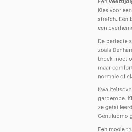
Een
veelzijd
Kies voor een
stretch. Een 
een overhemd
De perfecte s
zoals Denham 
broek moet ov
maar comforta
normale of s
Kwaliteitsov
garderobe. Ki
ze getaillee
Gentiluomo ga
Een mooie tru