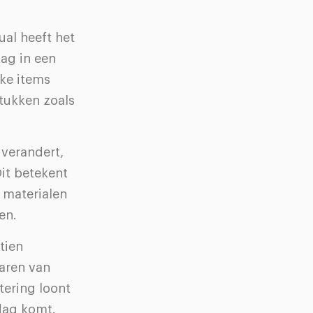
.
ual heeft het
dag in een
jke items
tukken zoals
 verandert,
it betekent
r materialen
en.
tien
aren van
tering loont
 dag komt.