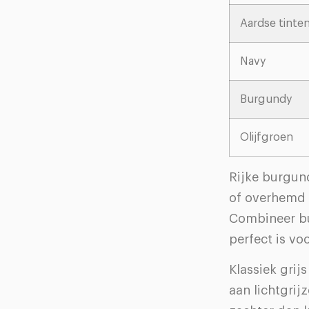
Aardse tinte
Navy
Burgundy
Olijfgroen
Rijke burgun
of overhemd v
Combineer bu
perfect is vo
Klassiek grij
aan lichtgrij