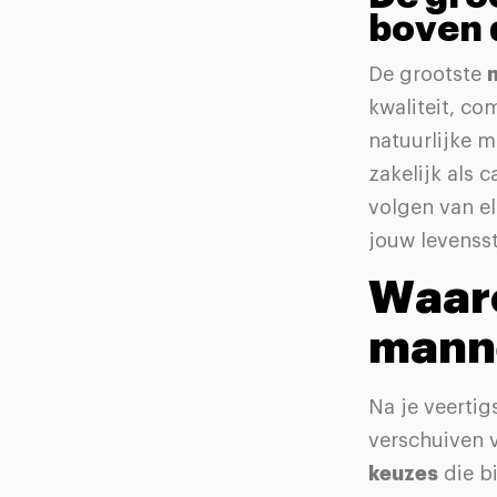
boven 
De grootste
kwaliteit, co
natuurlijke m
zakelijk als
volgen van e
jouw levenssti
Waar
mann
Na je veertig
verschuiven 
keuzes
die bi