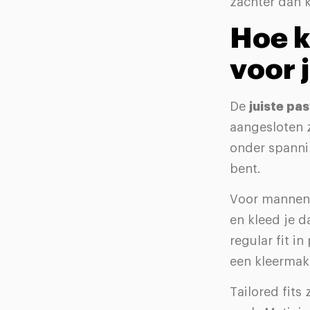
zachter dan k
Hoe k
voor 
De
juiste pa
aangesloten z
onder spannin
bent.
Voor mannen m
en kleed je d
regular fit i
een kleermake
Tailored fits