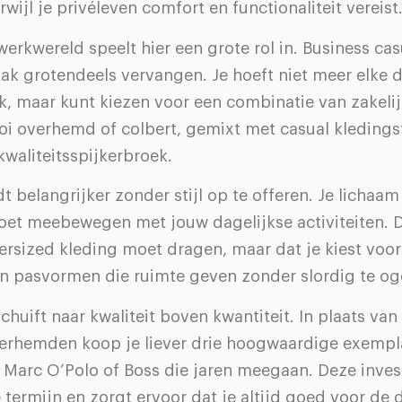
erwijl je privéleven comfort en functionaliteit vereist
rkwereld speelt hier een grote rol in. Business cas
pak grotendeels vervangen. Je hoeft niet meer elke 
k, maar kunt kiezen voor een combinatie van zakeli
oi overhemd of colbert, gemixt met casual kledings
kwaliteitsspijkerbroek.
 belangrijker zonder stijl op te offeren. Je lichaam
oet meebewegen met jouw dagelijkse activiteiten. D
versized kleding moet dragen, maar dat je kiest voo
en pasvormen die ruimte geven zonder slordig te og
chuift naar kwaliteit boven kwantiteit. In plaats van 
rhemden koop je liever drie hoogwaardige exempl
 Marc O’Polo of Boss die jaren meegaan. Deze inves
 termijn en zorgt ervoor dat je altijd goed voor de