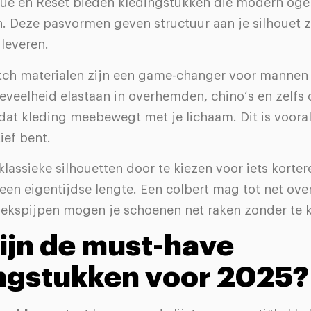
que en Reset bieden kledingstukken die modern oge
en. Deze pasvormen geven structuur aan je silhouet 
 leveren.
tch materialen zijn een game-changer voor mannen
eveelheid elastaan in overhemden, chino’s en zelfs 
dat kleding meebewegt met je lichaam. Dit is vooral 
tief bent.
lassieke silhouetten door te kiezen voor iets korter
en eigentijdse lengte. Een colbert mag tot net over 
roekspijpen mogen je schoenen net raken zonder te 
ijn de must-have
ngstukken voor 2025?