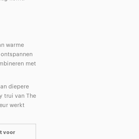
aan warme
e, ontspannen
combineren met
van diepere
 trui van The
eur werkt
t voor