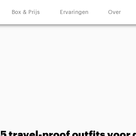
Box & Prijs
Ervaringen
Over
n 5 travel-proof outfits voor 