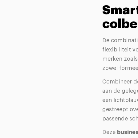
Smart
colbe
De combinati
flexibiliteit
merken zoals 
zowel formee
Combineer de
aan de geleg
een lichtbla
gestreept ov
passende sch
Deze
busines