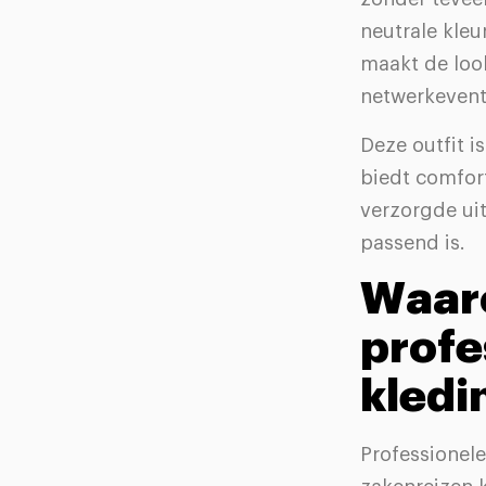
neutrale kleu
maakt de loo
netwerkevent
Deze outfit i
biedt comfort
verzorgde uit
passend is.
Waar
profe
kledi
Professionel