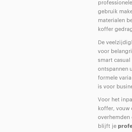
professionele
gebruik mak
materialen b
koffer gedra
De veelzijdi
voor belangri
smart casual 
ontspannen u
formele varia
is voor busin
Voor het inpa
koffer, vouw 
overhemden o
blijft je
profe