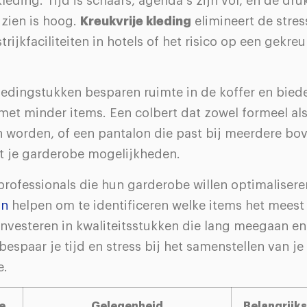
leding. Tijd is schaars, agenda’s zijn vol, en de druk
e zien is hoog.
Kreukvrije kleding
elimineert de stres
trijkfaciliteiten in hotels of het risico op een gekre
kledingstukken besparen ruimte in de koffer en bie
 met minder items. Een colbert dat zowel formeel al
 worden, of een pantalon die past bij meerdere bo
t je garderobe mogelijkheden.
rofessionals die hun garderobe willen optimalisere
an
helpen om te identificeren welke items het meest 
 investeren in kwaliteitsstukken die lang meegaan e
espaar je tijd en stress bij het samenstellen van je
e.
e
Gelegenheid
Belangrijk