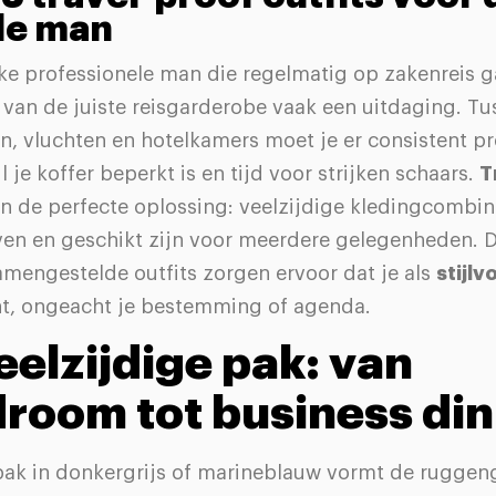
lle man
e professionele man die regelmatig op zakenreis ga
 van de juiste reisgarderobe vaak een uitdaging. Tu
, vluchten en hotelkamers moet je er consistent pr
jl je koffer beperkt is en tijd voor strijken schaars.
T
 de perfecte oplossing: veelzijdige kledingcombin
jven en geschikt zijn voor meerdere gelegenheden. D
amengestelde outfits zorgen ervoor dat je als
stijlv
t, ongeacht je bestemming of agenda.
eelzijdige pak: van
room tot business di
 pak in donkergrijs of marineblauw vormt de ruggeng