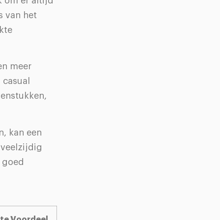
 om er altijd
s van het
ukte
den meer
s casual
venstukken,
n, kan een
veelzijdig
n goed
ste Voordeel