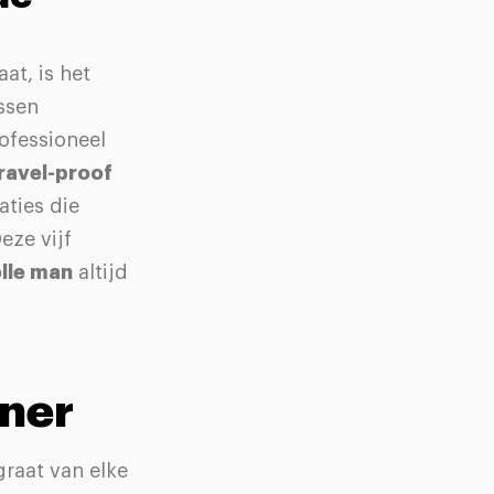
at, is het
ssen
ofessioneel
ravel-proof
aties die
eze vijf
olle man
altijd
nner
raat van elke