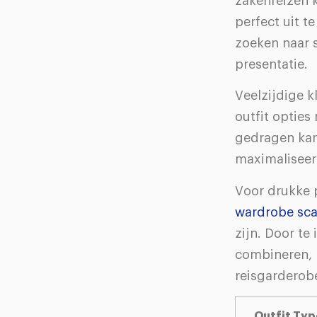
zakenreizen k
perfect uit t
zoeken naar s
presentatie.
Veelzijdige 
outfit opties
gedragen kan
maximaliseer
Voor drukke p
wardrobe sc
zijn. Door te
combineren, b
reisgarderob
Outfit Typ