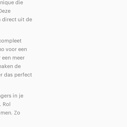
inique die
 Deze
direct uit de
 compleet
no voor een
r een meer
maken de
r das perfect
gers in je
. Rol
omen. Zo