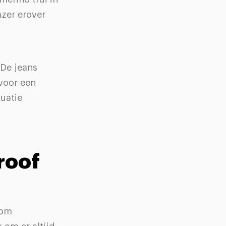
azer erover
 De jeans
 voor een
tuatie
roof
 om