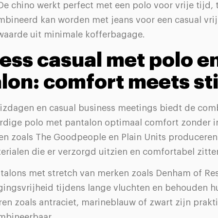
e chino werkt perfect met een polo voor vrije tijd, t
mbineerd kan worden met jeans voor een casual vrij
waarde uit minimale kofferbagage.
ess casual met polo e
lon: comfort meets sti
eizdagen en casual business meetings biedt de com
dige polo met pantalon optimaal comfort zonder i
ken zoals The Goodpeople en Plain Units produceren
ialen die er verzorgd uitzien en comfortabel zitte
ntalons met stretch van merken zoals Denham of Re
ingsvrijheid tijdens lange vluchten en behouden 
en zoals antraciet, marineblauw of zwart zijn prakt
ombineerbaar.