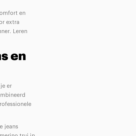
comfort en
or extra
nner. Leren
s en
je er
combineerd
rofessionele
de jeans
merino trui in