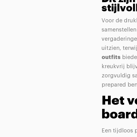
stijlvo
Voor de drukk
samenstellen
vergaderingen
uitzien, terwi
outfits
bieden
kreukvrij bli
zorgvuldig s
prepared ben
Het v
board
Een tijdloos