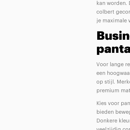
kan worden. D
colbert geco
je maximale 
Busin
panta
Voor lange r
een hoogwaar
op stijl. Mer
premium mater
Kies voor pa
bieden beweg
Donkere kleur
veelzijdig c