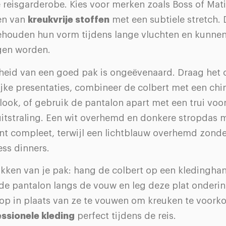
 reisgarderobe. Kies voor merken zoals Boss of Mat
en van
kreukvrije stoffen
met een subtiele stretch.
ehouden hun vorm tijdens lange vluchten en kunnen 
gen worden.
gheid van een goed pak is ongeëvenaard. Draag het
jke presentaties, combineer de colbert met een chi
look, of gebruik de pantalon apart met een trui voo
itstraling. Een wit overhemd en donkere stropdas 
nt compleet, terwijl een lichtblauw overhemd zonde
ess dinners.
kken van je pak: hang de colbert op een kledinghan
de pantalon langs de vouw en leg deze plat onderin
p in plaats van ze te vouwen om kreuken te voork
ssionele kleding
perfect tijdens de reis.