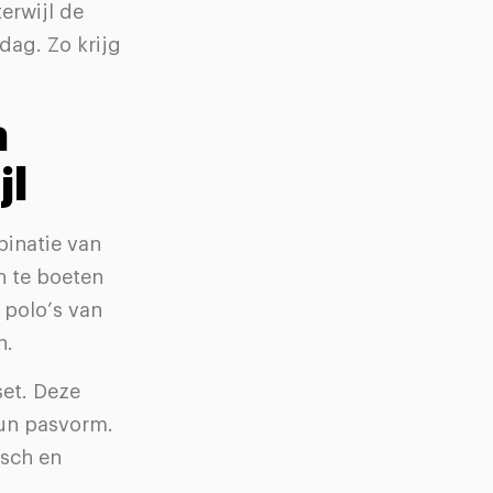
erwijl de
dag. Zo krijg
n
jl
binatie van
n te boeten
 polo’s van
n.
set. Deze
hun pasvorm.
isch en