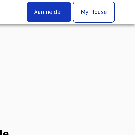
Aanmelden
My House
de