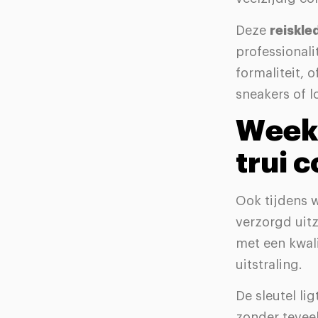
Deze
reiskle
professionali
formaliteit, 
sneakers of l
Weeke
trui 
Ook tijdens 
verzorgd uit
met een kwali
uitstraling.
De sleutel li
zonder teveel