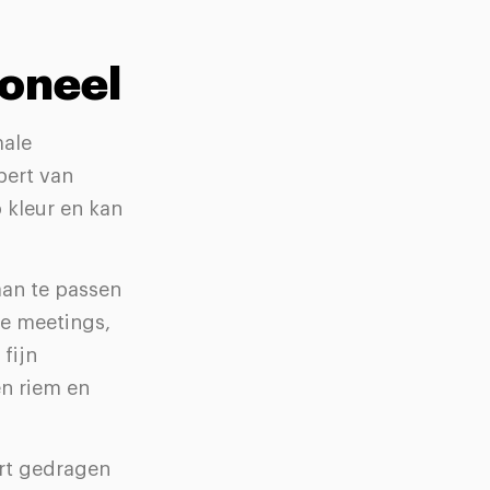
ioneel
male
bert van
 kleur en kan
aan te passen
e meetings,
fijn
en riem en
rt gedragen