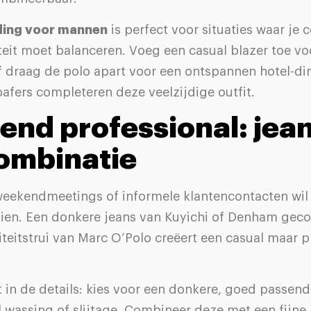
ding voor mannen
is perfect voor situaties waar je 
teit moet balanceren. Voeg een casual blazer toe vo
of draag de polo apart voor een ontspannen hotel-di
oafers completeren deze veelzijdige outfit.
nd professional: jean
combinatie
weekendmeetings of informele klantencontacten wil 
zien. Een donkere jeans van Kuyichi of Denham ge
teitstrui van Marc O’Polo creëert een casual maar p
gt in de details: kies voor een donkere, goed passen
 wassing of slijtage. Combineer deze met een fijne 