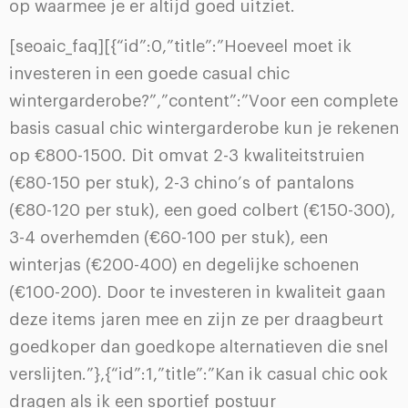
op waarmee je er altijd goed uitziet.
[seoaic_faq][{“id”:0,”title”:”Hoeveel moet ik
investeren in een goede casual chic
wintergarderobe?”,”content”:”Voor een complete
basis casual chic wintergarderobe kun je rekenen
op €800-1500. Dit omvat 2-3 kwaliteitstruien
(€80-150 per stuk), 2-3 chino’s of pantalons
(€80-120 per stuk), een goed colbert (€150-300),
3-4 overhemden (€60-100 per stuk), een
winterjas (€200-400) en degelijke schoenen
(€100-200). Door te investeren in kwaliteit gaan
deze items jaren mee en zijn ze per draagbeurt
goedkoper dan goedkope alternatieven die snel
verslijten.”},{“id”:1,”title”:”Kan ik casual chic ook
dragen als ik een sportief postuur