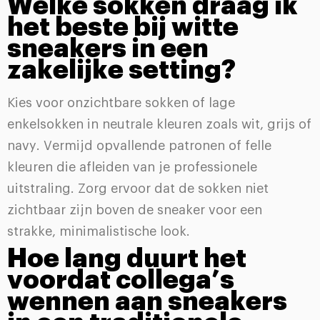
Welke sokken draag ik
het beste bij witte
sneakers in een
zakelijke setting?
Kies voor onzichtbare sokken of lage
enkelsokken in neutrale kleuren zoals wit, grijs of
navy. Vermijd opvallende patronen of felle
kleuren die afleiden van je professionele
uitstraling. Zorg ervoor dat de sokken niet
zichtbaar zijn boven de sneaker voor een
strakke, minimalistische look.
Hoe lang duurt het
voordat collega’s
wennen aan sneakers