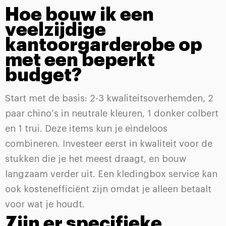
Hoe bouw ik een
veelzijdige
kantoorgarderobe op
met een beperkt
budget?
Start met de basis: 2-3 kwaliteitsoverhemden, 2
paar chino’s in neutrale kleuren, 1 donker colbert
en 1 trui. Deze items kun je eindeloos
combineren. Investeer eerst in kwaliteit voor de
stukken die je het meest draagt, en bouw
langzaam verder uit. Een kledingbox service kan
ook kostenefficiënt zijn omdat je alleen betaalt
voor wat je houdt.
Zijn er specifieke