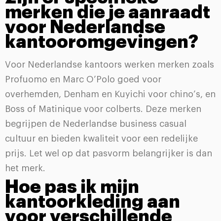
merken die je aanraadt
voor Nederlandse
kantooromgevingen?
Voor Nederlandse kantoors werken merken zoals
Profuomo en Marc O’Polo goed voor
overhemden, Denham en Kuyichi voor chino’s, en
Boss of Matinique voor colberts. Deze merken
begrijpen de Nederlandse business casual
cultuur en bieden kwaliteit voor een redelijke
prijs. Let wel op dat pasvorm belangrijker is dan
het merk.
Hoe pas ik mijn
kantoorkleding aan
voor verschillende