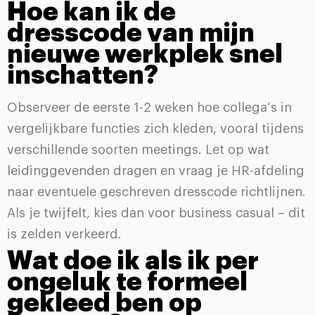
Hoe kan ik de
dresscode van mijn
nieuwe werkplek snel
inschatten?
Observeer de eerste 1-2 weken hoe collega’s in
vergelijkbare functies zich kleden, vooral tijdens
verschillende soorten meetings. Let op wat
leidinggevenden dragen en vraag je HR-afdeling
naar eventuele geschreven dresscode richtlijnen.
Als je twijfelt, kies dan voor business casual – dit
is zelden verkeerd.
Wat doe ik als ik per
ongeluk te formeel
gekleed ben op