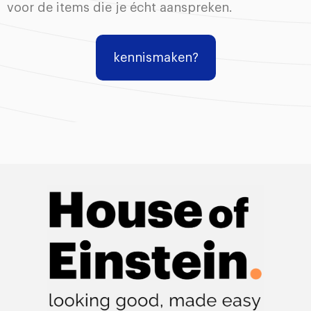
voor de items die je écht aanspreken.
kennismaken?