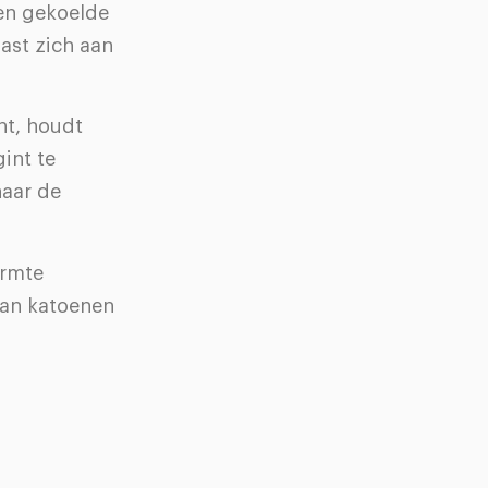
en gekoelde
ast zich aan
nt, houdt
int te
naar de
armte
 van katoenen