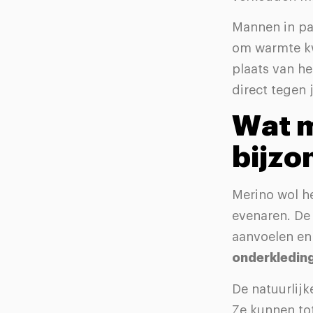
Mannen in pak
om warmte kw
plaats van he
direct tegen 
Wat m
bijzo
Merino wol h
evenaren. De
aanvoelen en 
onderkledin
De natuurlijk
Ze kunnen to