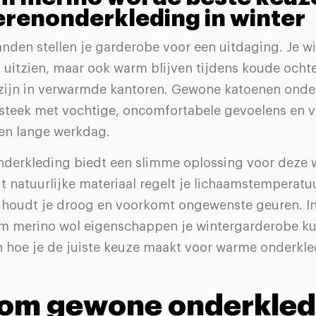
erenonderkleding in winter
den stellen je garderobe voor een uitdaging. Je wil
l uitzien, maar ook warm blijven tijdens koude och
zijn in verwarmde kantoren. Gewone katoenen onder
e steek met vochtige, oncomfortabele gevoelens en 
een lange werkdag.
nderkleding biedt een slimme oplossing voor deze 
t natuurlijke materiaal regelt je lichaamstemperatu
 houdt je droog en voorkomt ongewenste geuren. In 
om merino wol eigenschappen je wintergarderobe k
n hoe je de juiste keuze maakt voor warme onderkl
om gewone onderkled