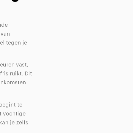
ude
 van
el tegen je
euren vast,
is ruikt. Dit
eenkomsten
begint te
t vochtige
an je zelfs