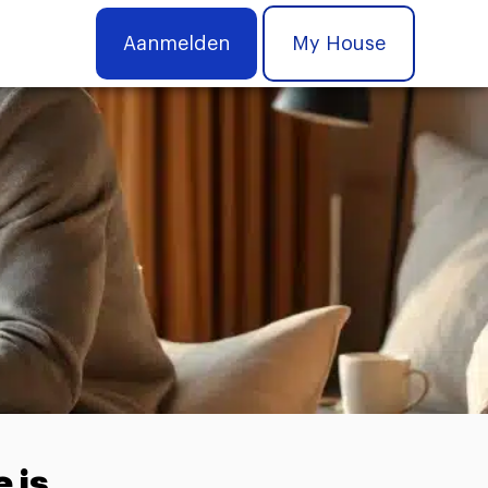
Aanmelden
My House
 is