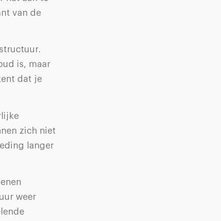
ant van de
structuur.
oud is, maar
ent dat je
lijke
nen zich niet
leding langer
oenen
 uur weer
elende