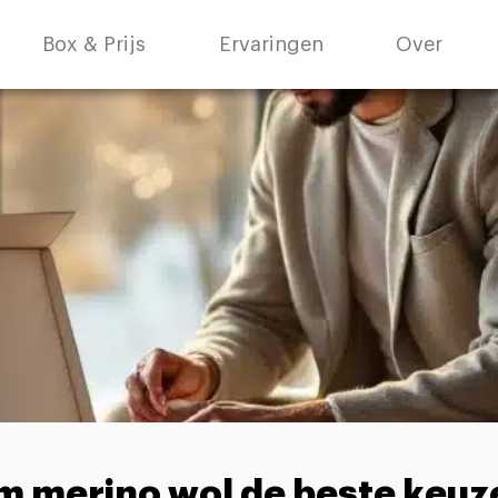
Box & Prijs
Ervaringen
Over
 merino wol de beste keuze