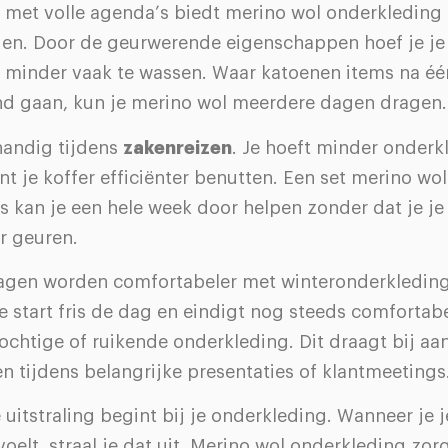
met volle agenda’s biedt merino wol onderkleding
gen. Door de geurwerende eigenschappen hoef je je
 minder vaak te wassen. Waar katoenen items na é
d gaan, kun je merino wol meerdere dagen dragen.
 handig tijdens
zakenreizen
. Je hoeft minder onderkl
t je koffer efficiënter benutten. Een set merino wo
s kan je een hele week door helpen zonder dat je je
r geuren.
gen worden comfortabeler met winteronderkleding
e start fris de dag en eindigt nog steeds comfortab
 vochtige of ruikende onderkleding. Dit draagt bij aan
n tijdens belangrijke presentaties of klantmeetings
uitstraling begint bij je onderkleding. Wanneer je j
oelt, straal je dat uit. Merino wol onderkleding zor