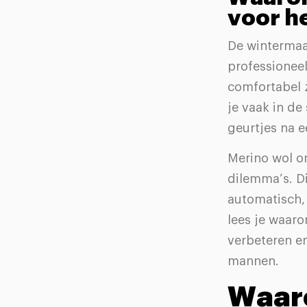
voor h
De wintermaan
professionee
comfortabel 
je vaak in d
geurtjes na 
Merino wol o
dilemma’s. Di
automatisch,
lees je waar
verbeteren e
mannen.
Waar