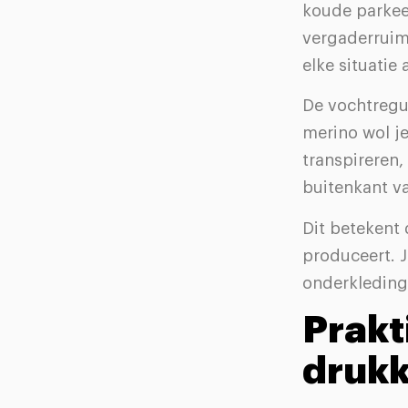
koude parkee
vergaderruimt
elke situatie
De vochtregul
merino wol je
transpireren,
buitenkant va
Dit betekent 
produceert. J
onderkleding
Prakt
drukk