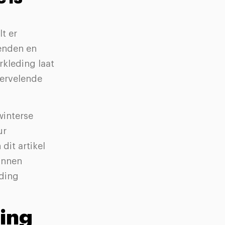
t er
tenden en
kleding laat
vervelende
winterse
ur
dit artikel
unnen
eding
ing