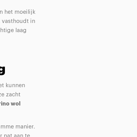
n het moeilijk
 vasthoudt in
chtige laag
g
iet kunnen
ze zacht
ino wol
slimme manier.
 nat aan te