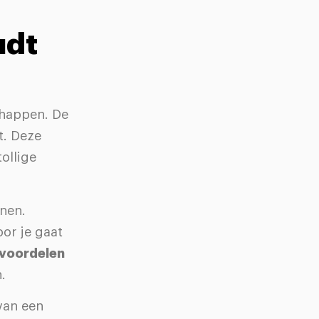
udt
chappen. De
t. Deze
ollige
nen.
or je gaat
 voordelen
.
 van een