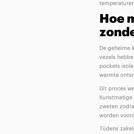
temperaturen
Hoe m
zond
De geheime k
vezels hebben
pockets isole
warmte ontsn
Dit proces w
Kunstmatige 
zweten zodra
worden vooral
Tijdens zakeli