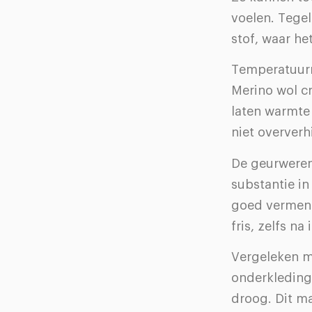
voelen. Tegel
stof, waar h
Temperatuurr
Merino wol cr
laten warmte
niet oververh
De geurweren
substantie in
goed vermeni
fris, zelfs n
Vergeleken m
onderkleding 
droog. Dit ma