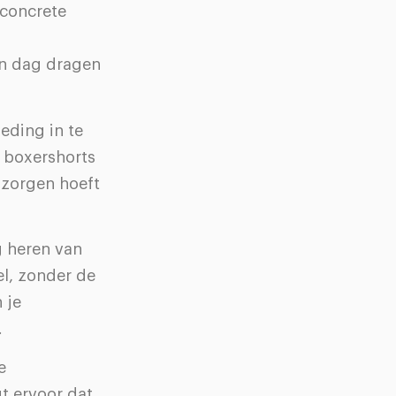
 concrete
én dag dragen
eding in te
l boxershorts
 zorgen hoeft
 heren van
el, zonder de
 je
.
e
gt ervoor dat