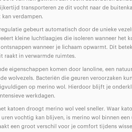
ijkertijd transporteren ze dit vocht naar de buitenk
et kan verdampen.
egulatie gebeurt automatisch door de unieke vezel
eëert kleine luchtlaagjes die isoleren wanneer het k
 ontsnappen wanneer je lichaam opwarmt. Dit betek
it raakt in verwarmde ruimtes.
de eigenschappen komen door lanoline, een natuur
 de wolvezels. Bacteriën die geuren veroorzaken kun
gvuldigen op merino wol. Hierdoor blijft je onderk
a intensieve werkdagen.
et katoen droogt merino wol veel sneller. Waar kat
uren vochtig kan blijven, is merino wol binnen een
akt een groot verschil voor je comfort tijdens wiss