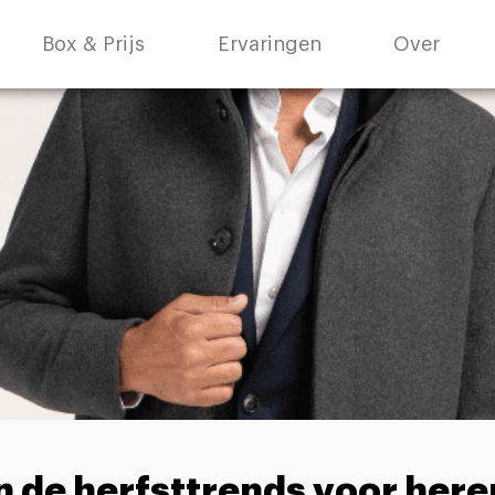
Box & Prijs
Ervaringen
Over
n de herfsttrends voor here