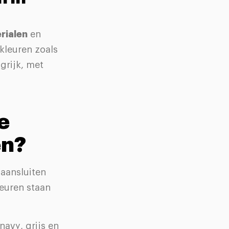
rialen
en
kleuren zoals
grijk, met
e
en?
 aansluiten
leuren staan
navy, grijs en