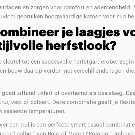
stdagen en zorgen voor comfort en ademendheid. 
yichi gebruiken hoogwaardige katoen voor hun herf
ombineer je laagjes v
tijlvolle herfstlook?
e sleutel tot een succesvolle herfstgarderobe. Begi
en bouw daarop verder met verschillende lagen die 
.
 goed zittend t-shirt of overhemd als basislaag. D
rui, vest of colbert. Deze combinatie geeft je flexibi
wisselende temperaturen.
ver een trui is een perfecte smart casual combinatie
ureerd colbert van Boss of Marc O’Polo en combinee