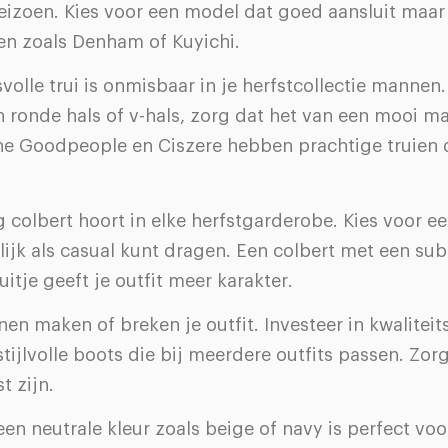
zoen. Kies voor een model dat goed aansluit maar n
en zoals Denham of Kuyichi.
svolle trui is onmisbaar in je herfstcollectie mannen.
n ronde hals of v-hals, zorg dat het van een mooi mat
he Goodpeople en Ciszere hebben prachtige truien d
g colbert hoort in elke herfstgarderobe. Kies voor e
lijk als casual kunt dragen. Een colbert met een sub
uitje geeft je outfit meer karakter.
n maken of breken je outfit. Investeer in kwaliteits
tijlvolle boots die bij meerdere outfits passen. Zorg
t zijn.
een neutrale kleur zoals beige of navy is perfect vo