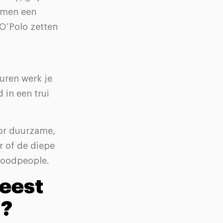
ormen een
 O’Polo zetten
uren werk je
d in een trui
oor duurzame,
r of de diepe
Goodpeople.
meest
g?