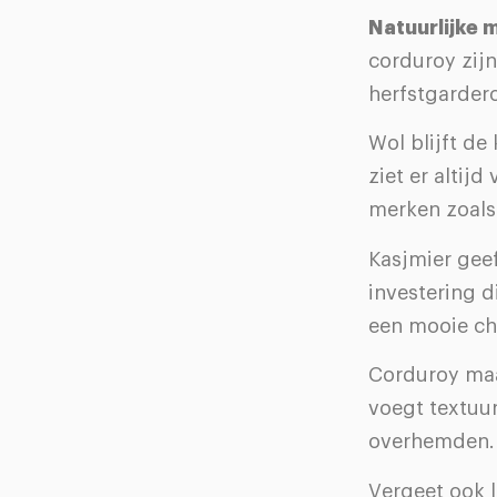
Natuurlijke 
corduroy zijn
herfstgarder
Wol blijft de
ziet er altij
merken zoals
Kasjmier geef
investering d
een mooie chi
Corduroy maa
voegt textuur
overhemden. 
Vergeet ook l