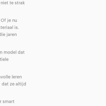
iet te strak
 Of je nu
eriaal is.
ie jaren
en model dat
tiele
volle leren
 dat ze altijd
or smart