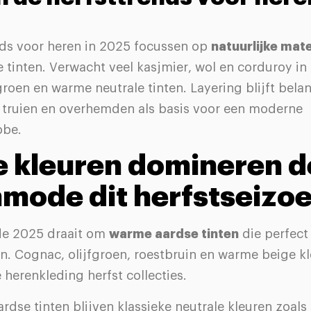
nds voor heren in 2025 focussen op
natuurlijke mate
tinten. Verwacht veel kasjmier, wol en corduroy in 
groen en warme neutrale tinten. Layering blijft belan
r truien en overhemden als basis voor een moderne
obe.
 kleuren domineren d
mode dit herfstseizo
de 2025 draait om
warme aardse tinten
die perfect
en. Cognac, olijfgroen, roestbruin en warme beige k
e herenkleding herfst collecties.
rdse tinten blijven klassieke neutrale kleuren zoals 