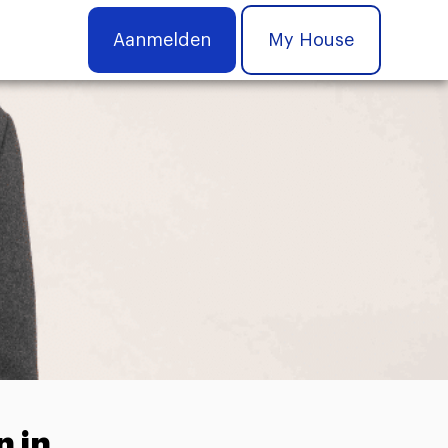
Aanmelden
My House
n in