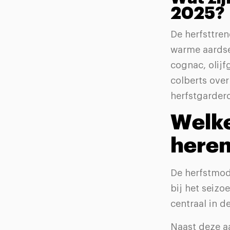
2025?
De herfsttre
warme aardse 
cognac, olijf
colberts ove
herfstgarder
Welke
heren
De herfstmo
bij het seizo
centraal in d
Naast deze aa