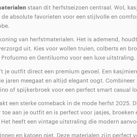
materialen
staan dit herfstseizoen centraal. Wol, kas
 de absolute favorieten voor een stijlvolle en comfo
obe.
 koning van herfstmaterialen. Het is ademend, houd
d verzorgd uit. Kies voor wollen truien, colberts en b
 Profuomo en Gentiluomo voor een luxe uitstraling.
t je outfit direct een premium gevoel. Een kasjmiere
ie jaren meegaat en altijd elegant oogt. Combineer
no of spijkerbroek voor een perfect smart casual lo
kt een sterke comeback in de mode herfst 2025. Di
 toe aan je outfit en is perfect voor jasjes, broeken 
Het heeft een vintage uitstraling die modern aanvoe
innen en katoen niet. Deze materialen zijn perfect 