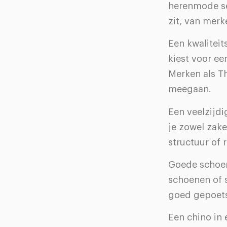
herenmode sei
zit, van merk
Een kwaliteit
kiest voor ee
Merken als T
meegaan.
Een veelzijdi
je zowel zake
structuur of r
Goede schoene
schoenen of s
goed gepoets
Een chino in 