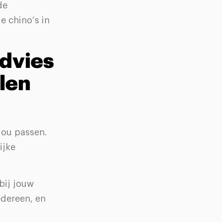
de
e chino’s in
advies
llen
jou passen.
ijke
bij jouw
edereen, en