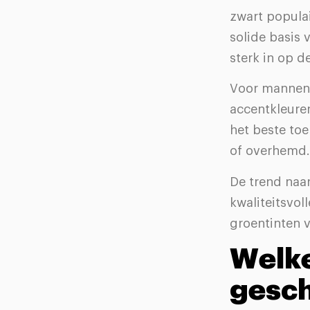
zwart popula
solide basis 
sterk in op d
Voor mannen 
accentkleure
het beste toe 
of overhemd.
De trend naar
kwaliteitsvol
groentinten 
Welke
gesch