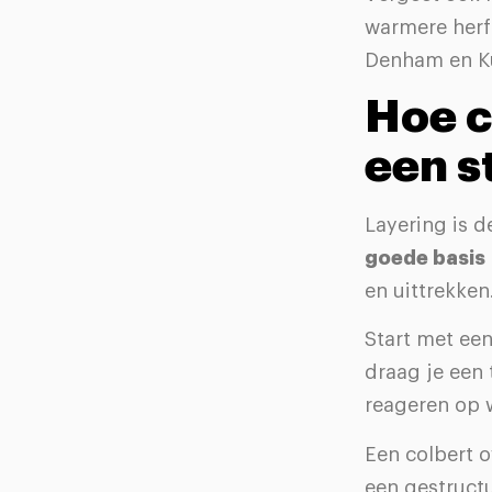
warmere herf
Denham en Ku
Hoe c
een s
Layering is d
goede basis
en uittrekken
Start met een
draag je een t
reageren op 
Een colbert o
een gestruct