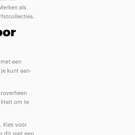
Merken als
stcollecties.
oor
n met een
je kunt aan-
aaroverheen
liteit om te
. Kies voor
r dit met een