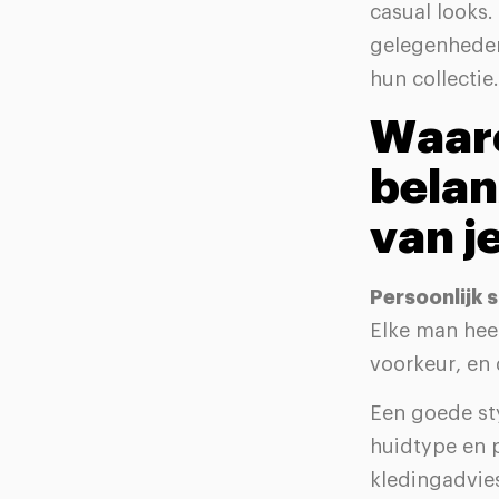
casual looks.
gelegenheden
hun collectie.
Waaro
belan
van j
Persoonlijk s
Elke man heef
voorkeur, en 
Een goede sty
huidtype en p
kledingadvies