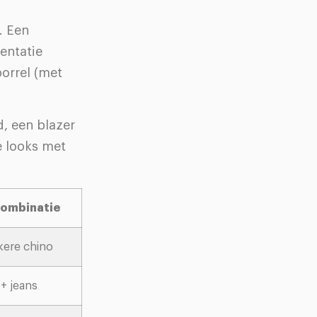
. Een
entatie
orrel (met
, een blazer
e looks met
combinatie
kere chino
 + jeans