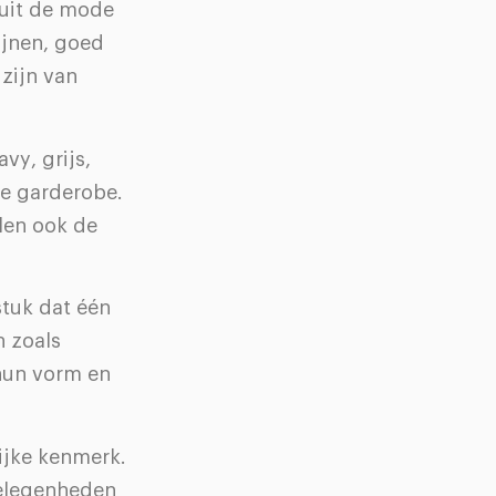
 uit de mode
ijnen, goed
zijn van
vy, grijs,
le garderobe.
alen ook de
stuk dat één
n zoals
hun vorm en
ijke kenmerk.
gelegenheden