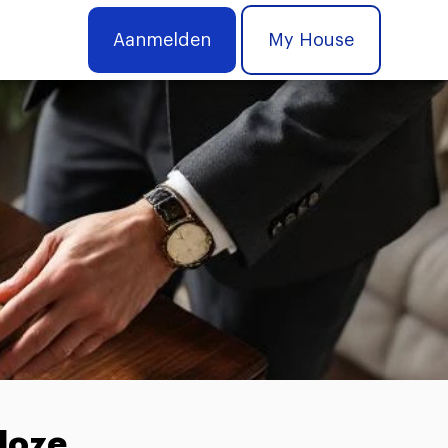
Aanmelden
My House
dloze