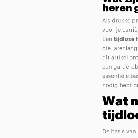
heren 
Als drukke pr
voor je carri
Een
tijdloze
die jarenlang
dit artikel o
een garderobe
essentiële ba
nodig hebt om
Wat m
tijdl
De basis van