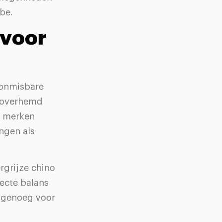
be.
 voor
 onmisbare
e overhemd
n merken
ngen als
rgrijze chino
ecte balans
g genoeg voor