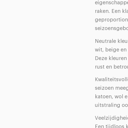
eigenschappe
raken. Een kl
geproportione
seizoensgebo
Neutrale kleu
wit, beige e
Deze kleuren 
rust en betro
Kwaliteitsvol
seizoen meega
katoen, wol 
uitstraling o
Veelzijdighei
Een tijdloos 