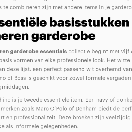
s te combineren zijn met andere items in je gardero
sentiële basisstukken
heren garderobe
ren garderobe essentials
collectie begint met vijf
basis vormen van elke professionele look. Het witt
an deze lijst: een perfect passend wit overhemd va
mo of Boss is geschikt voor zowel formele vergaderi
agmiddagen.
ino is je tweede essentiële item. Een navy of donke
tsmerken zoals Marc O’Polo of Denham biedt de perf
t en professionaliteit. Deze broeken zijn veelzijdi
ke als informele gelegenheden.