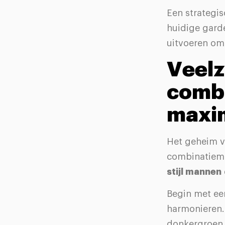
Een strategi
huidige gard
uitvoeren om 
Veelz
comb
maxi
Het geheim va
combinatiemo
stijl mannen
Begin met een
harmonieren. 
donkergroen 