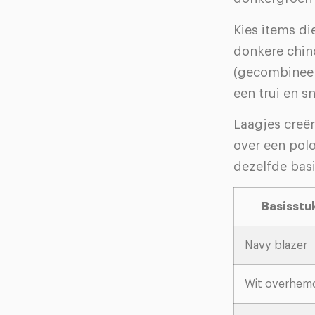
Kies items di
donkere chino
(gecombineer
een trui en s
Laagjes creë
over een polo
dezelfde bas
Basisstu
Navy blazer
Wit overhem