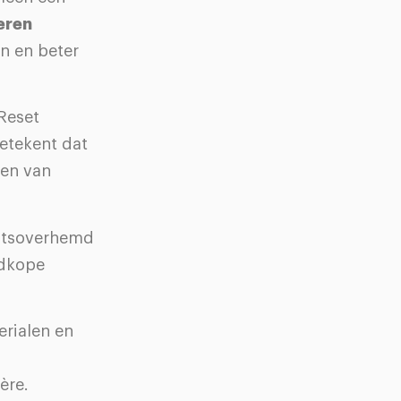
eren
n en beter
Reset
etekent dat
gen van
teitsoverhemd
edkope
erialen en
n
ère.