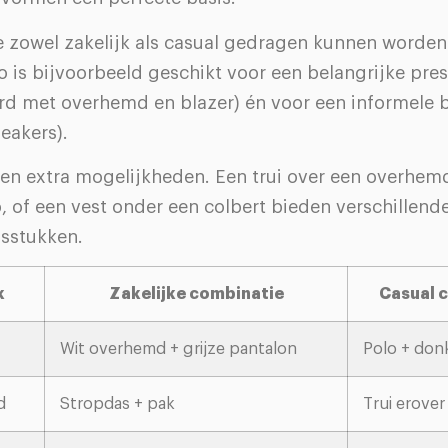
e zowel zakelijk als casual gedragen kunnen worden
 is bijvoorbeeld geschikt voor een belangrijke pres
d met overhemd en blazer) én voor een informele b
neakers).
ren extra mogelijkheden. Een trui over een overhemd
, of een vest onder een colbert bieden verschillend
isstukken.
k
Zakelijke combinatie
Casual 
Wit overhemd + grijze pantalon
Polo + don
d
Stropdas + pak
Trui erover