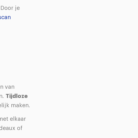
 Door je
scan
en van
n.
Tijdloze
lijk maken.
met elkaar
rdeaux of