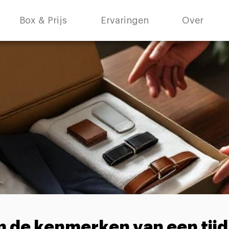
Box & Prijs
Ervaringen
Over
jn de kenmerken van een tij