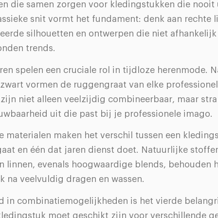
n die samen zorgen voor kledingstukken die nooit
assieke snit vormt het fundament: denk aan rechte l
erde silhouetten en ontwerpen die niet afhankelijk 
nden trends.
ren spelen een cruciale rol in tijdloze herenmode. Na
n zwart vormen de ruggengraat van elke professione
zijn niet alleen veelzijdig combineerbaar, maar str
uwbaarheid uit die past bij je professionele imago.
le materialen maken het verschil tussen een kleding
at en één dat jaren dienst doet. Natuurlijke stoffe
en linnen, evenals hoogwaardige blends, behouden 
ok na veelvuldig dragen en wassen.
d in combinatiemogelijkheden is het vierde belangr
kledingstuk moet geschikt zijn voor verschillende 