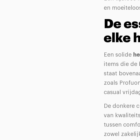
en moeiteloo
De es
elke 
Een solide
he
items die de 
staat bovena
zoals Profuo
casual vrijd
De donkere ch
van kwalitei
tussen comfor
zowel zakelij