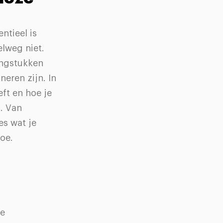
ntieel is
elweg niet.
ingstukken
neren zijn. In
eft en hoe je
n. Van
es wat je
oe.
le