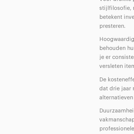
stijlfilosofi
betekent inv
presteren.
Hoogwaardige
behouden hun
je er consist
versleten ite
De kosteneffe
dat drie jaa
alternatieve
Duurzaamheid 
vakmanschap 
professionele