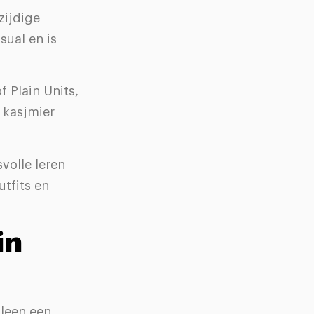
zijdige
sual en is
f Plain Units,
f kasjmier
volle leren
utfits en
in
lleen een