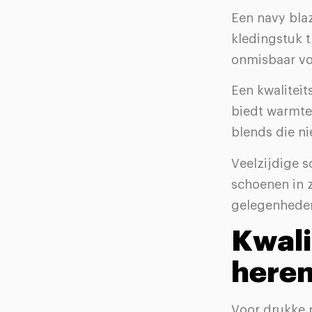
Een navy blaz
kledingstuk t
onmisbaar vo
Een kwaliteit
biedt warmte 
blends die n
Veelzijdige s
schoenen in z
gelegenhede
Kwali
here
Voor drukke p