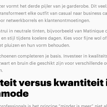
er vormt het derde pijler van je garderobe. Dit veel
ransformeert elke outfit van casual naar business ca
or netwerkborrels en klantenontmoetingen.
strui in neutrale tinten, bijvoorbeeld van Matinique o
en stijl tijdens koelere dagen. Kies voor fijne wol o
iet pluizen en hun vorm behouden.
choenen completeren je basis. Investeer in kwaliteits
wart en bruin die geschikt zijn voor verschillende o
n.
teit versus kwantiteit 
nmode
rofessionals is het principe “minder is meer” niet a