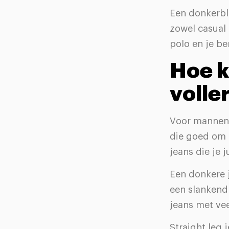
Een donkerbl
zowel casual
polo en je be
Hoe k
volle
Voor mannen 
die goed om j
jeans die je j
Een donkere 
een slankend 
jeans met vee
Straight leg 