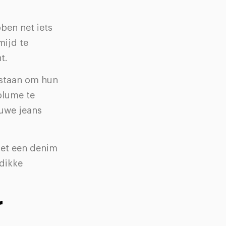
ben net iets
mijd te
t.
 staan om hun
olume te
auwe jeans
met een denim
 dikke
r