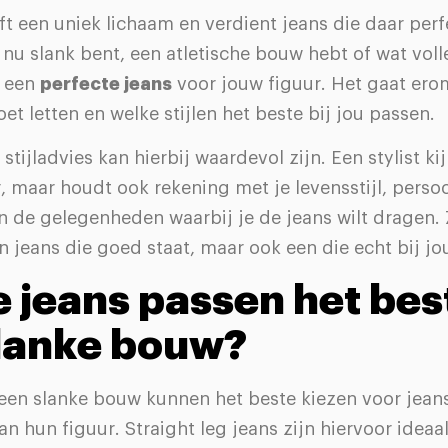
t een uniek lichaam en verdient jeans die daar perfe
 nu slank bent, een atletische bouw hebt of wat volle
d een
perfecte jeans
voor jouw figuur. Het gaat ero
et letten en welke stijlen het beste bij jou passen.
stijladvies kan hierbij waardevol zijn. Een stylist kij
r, maar houdt ook rekening met je levensstijl, persoo
 de gelegenheden waarbij je de jeans wilt dragen. 
en jeans die goed staat, maar ook een die echt bij jo
 jeans passen het best
lanke bouw?
en slanke bouw kunnen het beste kiezen voor jean
an hun figuur. Straight leg jeans zijn hiervoor idea