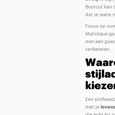
Bootcut kan o
dat je jeans 
Focus op com
Matinique ga
met een goed
verbeteren.
Waaro
stijl
kieze
Een professio
met je
levens
die echt bij 