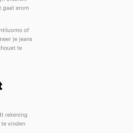
et gaat erom
ntiluomo of
eer je jeans
lhouet te
t
udt rekening
te vinden