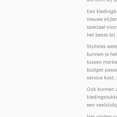
Een kledingb
nieuwe stijle
speciaal voor
het beste bij
Stylistes wet
kunnen je he
tussen merken
budget passe
service kost,
Ook kunnen z
kledingstukke
een veelzijd
Het vinden v