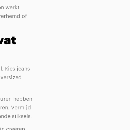
en werkt
overhemd of
wat
l. Kies jeans
oversized
leuren hebben
eren. Vermijd
ende stiksels.
jn creëren.