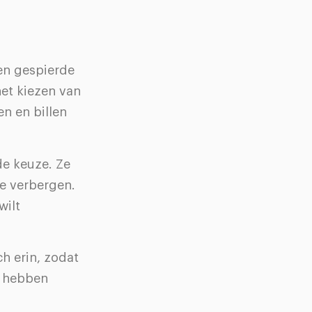
en gespierde
het kiezen van
en en billen
de keuze. Ze
te verbergen.
wilt
ch erin, zodat
o hebben