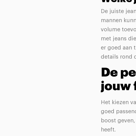
De juiste jea
mannen kunne
volume toevo
met jeans di
er goed aan 
details rond d
De pe
jouw 
Het kiezen va
goed passende
boost geven, 
heeft.