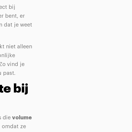
ct bij
r bent, er
m dat je weet
kt niet alleen
nlijke
Zo vind je
u past.
e bij
s die
volume
al omdat ze