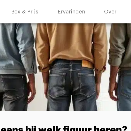
Box & Prijs
Ervaringen
Over
eans bij welk figuur heren?