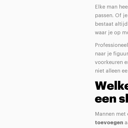
Elke man heef
passen. Of je
bestaat altij
waar je op mo
Professioneel 
naar je figuu
voorkeuren en
niet alleen e
Welke
een s
Mannen met e
toevoegen
a