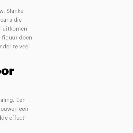
uw. Slanke
jeans die
r uitkomen
 figuur doen
nder te veel
oor
raling. Een
trouwen een
lde effect