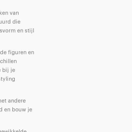
kken van
tuurd die
svorm en stijl
nde figuren en
chillen
bij je
tyling
met andere
ld en bouw je
ngewikkelde