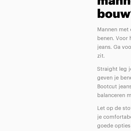
manne
bouw
Mannen met e
benen. Voor 
jeans. Ga voor
zit.
Straight leg 
geven je ben
Bootcut jeans
balanceren m
Let op de sto
je comfortab
goede opties