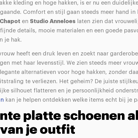
akke kleding en hoge hakken, is er nu een duidelijk
 gaande. Comfort en stijl gaan steeds meer hand in
 Chapot
en
Studio Anneloes
laten zien dat vrouweli
rfijnde details, mooie materialen en een goede pasv
 je hak.
rouw heeft een druk leven en zoekt naar garderob
en met haar levensstijl. We zien steeds meer vrou
elegante alternatieven voor hoge hakken, zonder daa
itstraling te verliezen. Het geheim? De juiste stijl
lijke silhouet flatteren en je persoonlijkheid onders
an
kan je helpen ontdekken welke items echt bij je p
nte platte schoenen a
van je outfit