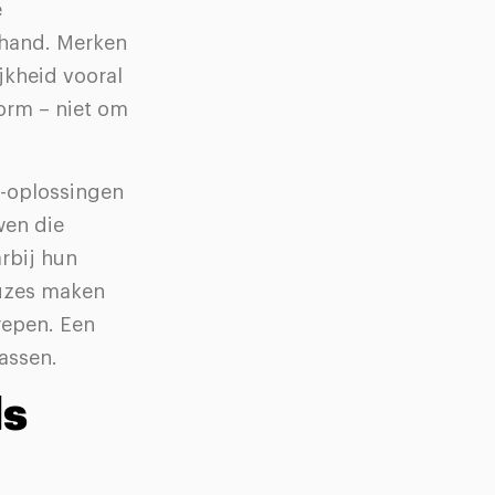
e
 hand. Merken
jkheid vooral
orm – niet om
e-oplossingen
wen die
rbij hun
keuzes maken
trepen. Een
assen.
ls