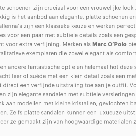
tte schoenen zijn cruciaal voor een vrouwelijke loo
kkig is het aanbod aan elegante, platte schoenen e
allerina’s zijn een klassieke keuze en werken perfec
Kies voor een paar met subtiele details zoals een gesp
t voor extra verfijning. Merken als
Marc O’Polo
bi
alitatieve exemplaren die zowel elegant als comfort
een andere fantastische optie en helemaal hot deze 
acht leer of suède met een klein detail zoals een met
 direct een verfijnde uitstraling toe aan je outfit. V
n zijn elegante sandalen met subtiele versieringen
k aan modellen met kleine kristallen, gevlochten b
en. Zelfs platte sandalen kunnen een luxueuze uitst
er ze gemaakt zijn van hoogwaardige materialen z