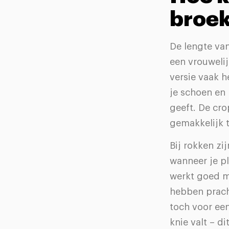
broek
De lengte van
een vrouweli
versie vaak h
je schoen en 
geeft. De cr
gemakkelijk 
Bij rokken zi
wanneer je p
werkt goed me
hebben pracht
toch voor ee
knie valt – d