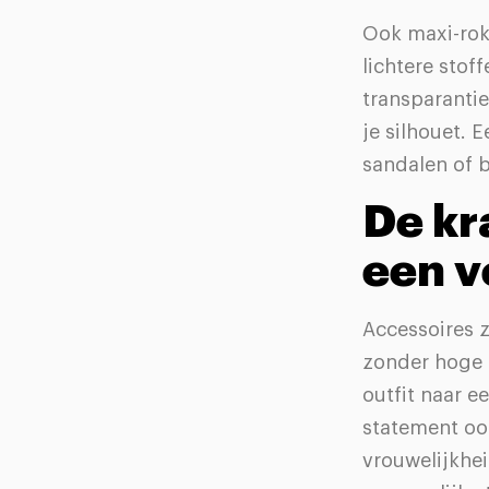
Ook maxi-rok
lichtere stof
transparanti
je silhouet. 
sandalen of b
De kr
een v
Accessoires z
zonder hoge 
outfit naar e
statement oo
vrouwelijkhei