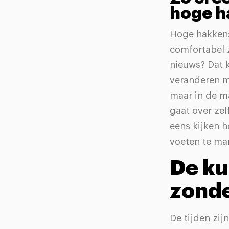
hoge h
Hoge hakken:
comfortabel z
nieuws? Dat k
veranderen mo
maar in de ma
gaat over zel
eens kijken h
voeten te mar
De ku
zond
De tijden zi