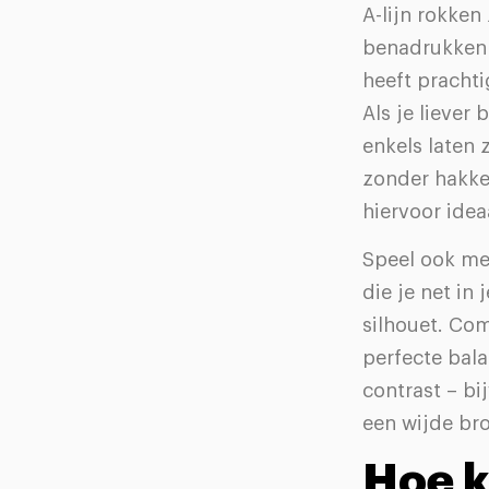
A-lijn rokken
benadrukken j
heeft prachti
Als je liever
enkels laten z
zonder hakke
hiervoor idea
Speel ook me
die je net in 
silhouet. Com
perfecte bala
contrast – bi
een wijde bro
Hoe k