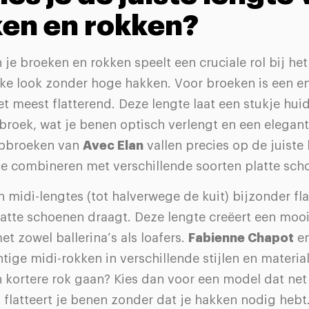
en en rokken?
 je broeken en rokken speelt een cruciale rol bij he
jke look zonder hoge hakken. Voor broeken is een e
et meest flatterend. Deze lengte laat een stukje hui
broek, wat je benen optisch verlengt en een elegante
opbroeken van
Avec Elan
vallen precies op de juiste 
te combineren met verschillende soorten platte sch
jn midi-lengtes (tot halverwege de kuit) bijzonder fl
latte schoenen draagt. Deze lengte creëert een moo
t zowel ballerina’s als loafers.
Fabienne Chapot
e
ige midi-rokken in verschillende stijlen en material
n kortere rok gaan? Kies dan voor een model dat ne
it flatteert je benen zonder dat je hakken nodig hebt