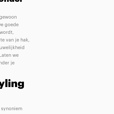
e gewoon
 De goede
 wordt,
te van je hak,
ouwelijkheid
 Laten we
nder je
yling
k synoniem