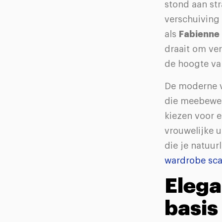
stond aan str
verschuiving
als
Fabienne
draait om ve
de hoogte van
De moderne v
die meebeweg
kiezen voor 
vrouwelijke u
die je natuur
wardrobe sc
Elega
basis 