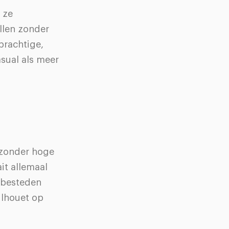
 ze
llen zonder
rachtige,
asual als meer
 zonder hoge
it allemaal
t besteden
silhouet op