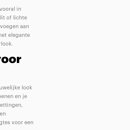
ooral in
it of lichte
evoegen aan
et elegante
rlook.
voor
uwelijke look
oenen en je
kettingen,
een
ngtes voor een