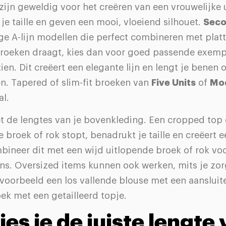
 zijn geweldig voor het creëren van een vrouwelijke u
e taille en geven een mooi, vloeiend silhouet.
Seco
ge A-lijn modellen die perfect combineren met plat
 broeken draagt, kies dan voor goed passende exemp
ien. Dit creëert een elegante lijn en lengt je benen o
n. Tapered of slim-fit broeken van
Five Units
of
Mo
al.
t de lengtes van je bovenkleding. Een cropped top 
je broek of rok stopt, benadrukt je taille en creëert 
bineer dit met een wijd uitlopende broek of rok vo
ns. Oversized items kunnen ook werken, mits je zor
jvoorbeeld een los vallende blouse met een aanslui
ek met een getailleerd topje.
ies je de juiste lengte