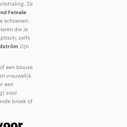
itstraling. Ze
nd Female
te schoenen.
laren die je
ptisch, zelfs
dström
zijn
of een blouse
een vrouwelijk
or een
gt voor
tende broek of
 voor