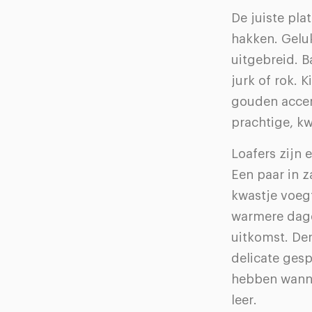
De juiste pla
hakken. Gelu
uitgebreid. B
jurk of rok. 
gouden accen
prachtige, kw
Loafers zijn 
Een paar in z
kwastje voegt
warmere dage
uitkomst. Den
delicate gesp
hebben wanne
leer.