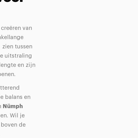
t creëren van
nkellange
d zien tussen
 uitstraling
lengte en zijn
oenen.
atterend
ie balans en
n
Nümph
en. Wil je
t boven de
.