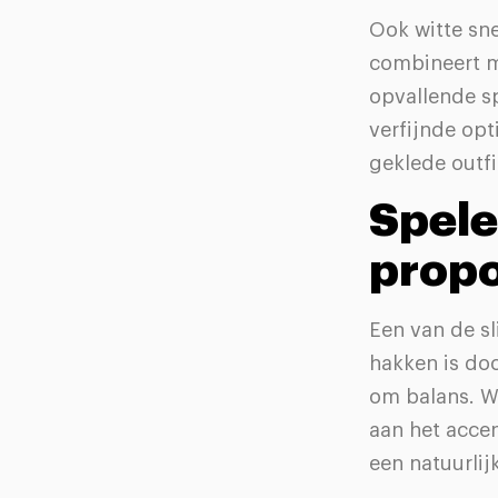
Ook witte sn
combineert m
opvallende s
verfijnde opt
geklede outfi
Spele
propo
Een van de s
hakken is doo
om balans. W
aan het accen
een natuurlij