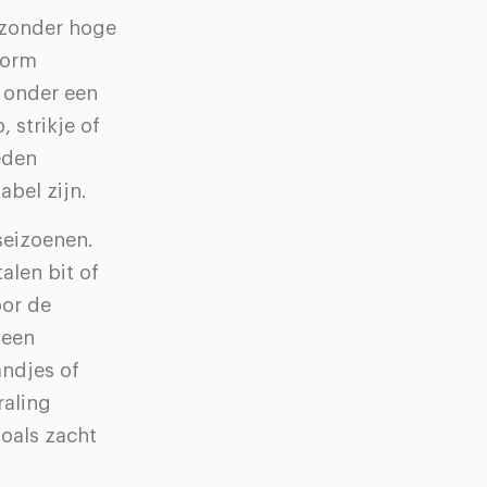
k zonder hoge
norm
t onder een
, strikje of
eden
abel zijn.
seizoenen.
alen bit of
oor de
 een
andjes of
raling
oals zacht