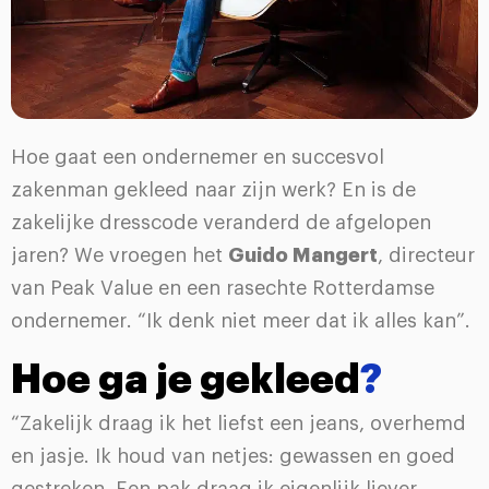
Hoe gaat een ondernemer en succesvol
zakenman gekleed naar zijn werk? En is de
zakelijke dresscode veranderd de afgelopen
jaren? We vroegen het
Guido Mangert
, directeur
van Peak Value en een rasechte Rotterdamse
ondernemer. “Ik denk niet meer dat ik alles kan”.
Hoe ga je gekleed
?
“Zakelijk draag ik het liefst een jeans, overhemd
en jasje. Ik houd van netjes: gewassen en goed